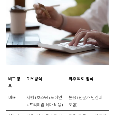
비교 항
DIY 방식
외주 의뢰 방식
목
비용
저렴 (호스팅+도메인
높음 (전문가 인건비
+프리미엄 테마 비용)
포함)