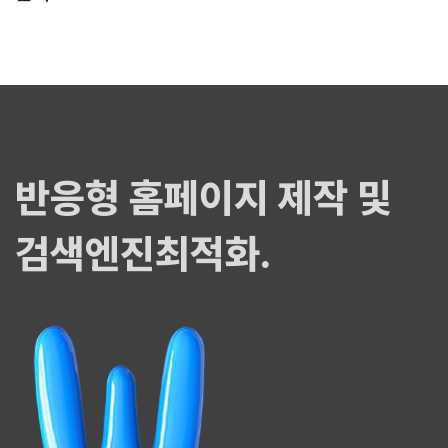
반응형 홈페이지 제작 및
검색엔진최적화.