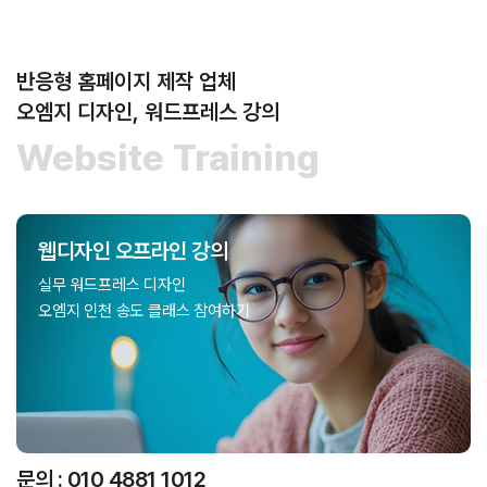
반응형 홈페이지 제작 업체
오엠지 디자인, 워드프레스 강의
Website Training
웹디자인 오프라인 강의
인천 송도 오프라인 강의
실무 워드프레스 디자인
오엠지 인천 송도 클래스 참여하기
엘리멘터, 구텐베르크, 디자인 기초를 한 번에~
관련 소식
문의 : 010 4881 1012