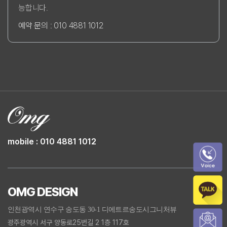
능합니다.
예약 문의 : 010 4881 1012
mobile : 010 4881 1012
OMG DESIGN
인천광역시 연수구 송도동 30-1 디에트르송도시그니처뷰
광주광역시 서구 양동로25번길 2 1층 117호