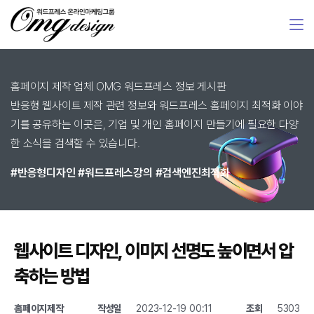
홈페이지 제작 업체 OMG 워드프레스 정보 게시판
반응형 웹사이트 제작 관련 정보와 워드프레스 홈페이지 최적화 이야
기를 공유하는 이곳은, 기업 및 개인 홈페이지 만들기에 필요한 다양
한 소식을 검색할 수 있습니다.
#반응형디자인 #워드프레스강의 #검색엔진최적화
웹사이트 디자인, 이미지 선명도 높이면서 압
축하는 방법
홈페이지제작
작성일
2023-12-19 00:11
조회
5303