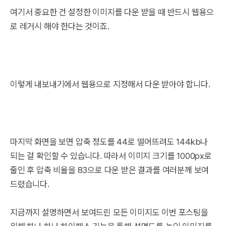
여기서 중요한 건 설정한 이미지를 다운 받을 때 반드시 웹용으
로 레거시 해야 한다는 것이죠.
이렇게 내보내기에서 웹용으로 지정해서 다운 받아야 합니다.
마지막 화면을 보면 압축 정도를 44로 떨어뜨려도 144kb나
되는 걸 확인할 수 있습니다. 따라서 이미지 크기를 1000px로
줄인 후 압축 비율을 83으로 다운 받은 결과를 여러분께 보여
드렸습니다.
지금까지 설명하면서 보여드린 모든 이미지도 이번 포스팅을