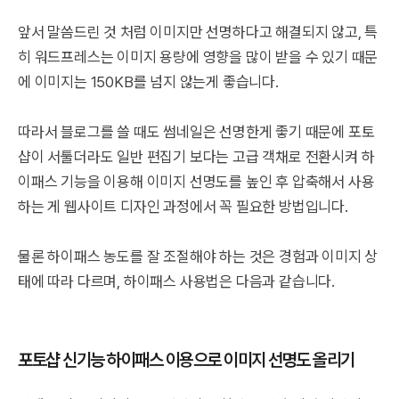
앞서 말씀드린 것 처럼 이미지만 선명하다고 해결되지 않고, 특
히 워드프레스는 이미지 용량에 영향을 많이 받을 수 있기 때문
에 이미지는 150KB를 넘지 않는게 좋습니다.
따라서 블로그를 쓸 때도 썸네일은 선명한게 좋기 때문에 포토
샵이 서툴더라도 일반 편집기 보다는 고급 객채로 전환시켜 하
이패스 기능을 이용해 이미지 선명도를 높인 후 압축해서 사용
하는 게 웹사이트 디자인 과정에서 꼭 필요한 방법입니다.
물론 하이패스 농도를 잘 조절해야 하는 것은 경험과 이미지 상
태에 따라 다르며, 하이패스 사용법은 다음과 같습니다.
포토샵 신기능 하이패스 이용으로 이미지 선명도 올리기